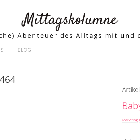
Mittagskolumne
iche) Abenteuer des Alltags mit und
SS
BLOG
3464
Artik
Bab
Marketing