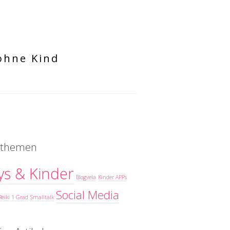
 ohne Kind
elthemen
ys & Kinder
Blogvela
Kinder APPs
Social Media
Reiki 1 Grad
Smalltalk