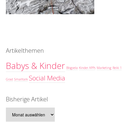
Artikelthemen
Babys & Kinder
Blogvela
Kinder APPs
Marketing
Reiki 1
Social Media
Grad
Smalltalk
Bisherige Artikel
Bisherige
Artikel