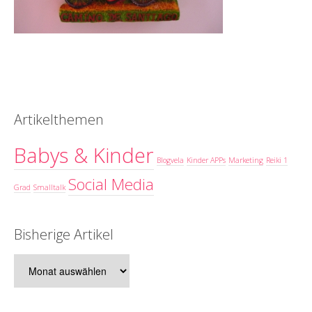
Artikelthemen
Babys & Kinder
Blogvela
Kinder APPs
Marketing
Reiki 1
Social Media
Grad
Smalltalk
Bisherige Artikel
Bisherige
Artikel