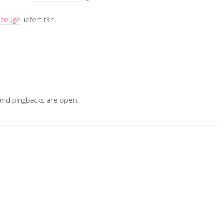
kzeuge
liefert t3n.
nd pingbacks are open.