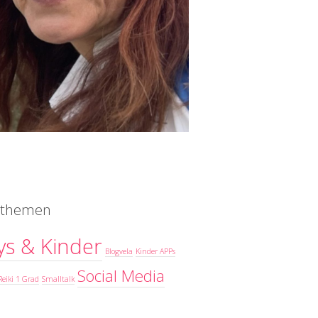
elthemen
ys & Kinder
Blogvela
Kinder APPs
Social Media
Reiki 1 Grad
Smalltalk