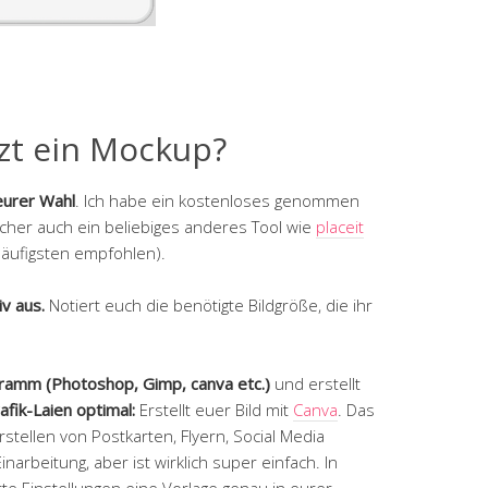
tzt ein Mockup?
eurer Wahl
. Ich habe ein kostenloses genommen
sicher auch ein beliebiges anderes Tool wie
placeit
ufigsten empfohlen).
v aus.
Notiert euch die benötigte Bildgröße, die ihr
ogramm (Photoshop, Gimp, canva etc.)
und erstellt
afik-Laien optimal:
Erstellt euer Bild mit
Canva
. Das
rstellen von Postkarten, Flyern, Social Media
narbeitung, aber ist wirklich super einfach. In
te Einstellungen eine Vorlage genau in eurer