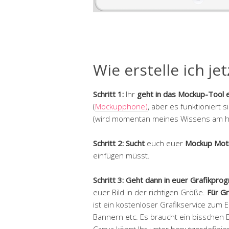
Wie erstelle ich je
Schritt 1:
Ihr
geht in das Mockup-Tool 
(
Mockupphone)
, aber es funktioniert 
(wird momentan meines Wissens am hä
Schritt 2: Sucht
euch euer
Mockup Moti
einfügen müsst.
Schritt 3: Geht dann in euer Grafikpr
euer Bild in der richtigen Größe.
Für Gr
ist ein kostenloser Grafikservice zum E
Bannern etc. Es braucht ein bisschen Ei
Canva könnt Ihr unter benutzerdefinier