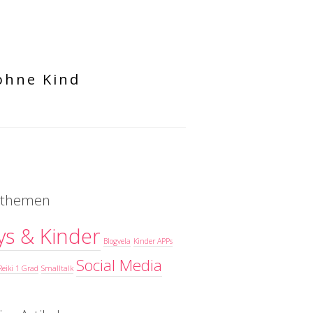
 ohne Kind
elthemen
ys & Kinder
Blogvela
Kinder APPs
Social Media
Reiki 1 Grad
Smalltalk