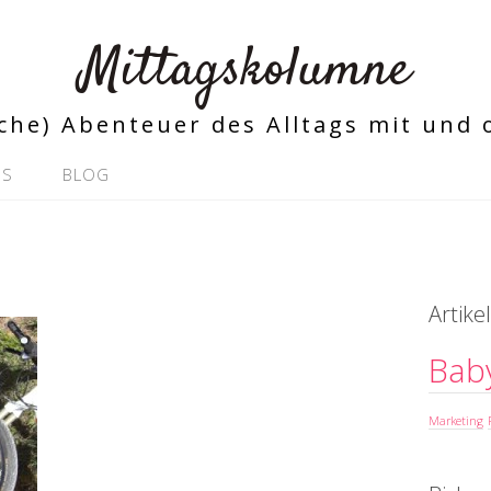
Mittagskolumne
iche) Abenteuer des Alltags mit und
SS
BLOG
Artik
Bab
Marketing