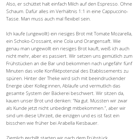
Also, er schüttet halt einfach Milch auf den Espresso. Ohne
Schaum. Dafür alles im Verhältnis 1:1 in eine Cappuccino-
Tasse. Man muss auch mal flexibel sein.
Ich kaufe (ungewollt) ein riesiges Brot mit Tomate Mozarella,
ein Schoko-Crossaint, eine Cola und Orangensaft. Wie
genau man ungewollt ein riesiges Brot kauft, weiß ich auch
nicht mehr, aber es passiert. Wir setzen uns gemütlich zum
Frühstücken an die Bar und bekommen nach ungefähr fünf
Minuten das volle Konfliktpotenzial des Etablissements zu
spüren. Hinter der Theke wird sich mit beeindruckender
Energie über Kolleg:innen, Abläufe und vermutlich das
gesamte System der Bäckerei beschwert. Wir sitzen da,
kauen unser Brot und denken: “Na gut. Müssten wir zwar
als Kunde jetzt nicht unbedingt mitbekommen.”, aber wir
sind um diese Uhrzeit, die einzigen und es ist fast ein
bisschen wie früher bei Arabella Kiesbauer.
Ziemlich gechillt starten wir nach dem Frühstück