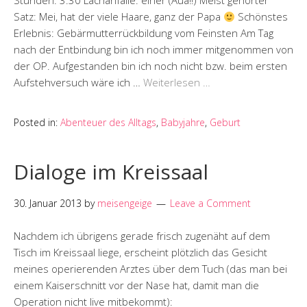
Stunden: 3:30 Lachanfälle: einer (Aua!!) Meist gehörter
Satz: Mei, hat der viele Haare, ganz der Papa
Schönstes
Erlebnis: Gebärmutterrückbildung vom Feinsten Am Tag
nach der Entbindung bin ich noch immer mitgenommen von
der OP. Aufgestanden bin ich noch nicht bzw. beim ersten
Aufstehversuch wäre ich …
Weiterlesen …
Posted in:
Abenteuer des Alltags
,
Babyjahre
,
Geburt
Dialoge im Kreissaal
30. Januar 2013
by
meisengeige
Leave a Comment
Nachdem ich übrigens gerade frisch zugenäht auf dem
Tisch im Kreissaal liege, erscheint plötzlich das Gesicht
meines operierenden Arztes über dem Tuch (das man bei
einem Kaiserschnitt vor der Nase hat, damit man die
Operation nicht live mitbekommt):